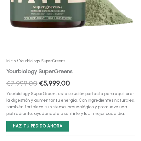
Inicio
/ Yourbiology SuperGreens
Yourbiology SuperGreens
El
El
€
7,999.00
€
5,999.00
precio
precio
Yourbiology SuperGreens es la solución perfecta para equilibrar
la digestión y aumentar tu energía. Con ingredientes naturales,
original
actual
también fortalece tu sistema inmunológico y promueve una
piel radiante, ayudándote a sentirte y lucir mejor cada día.
era:
es:
€7,999.00.
€5,999.00.
HAZ TU PEDIDO AHORA