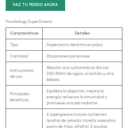
HAZ TU PEDIDO AHORA
Yourbiology SuperGreens
Características
Detalles
Tipo
Suplemento dietético en polvo
Cantidad
30 porciones por envase
Mezclar una cucharada al día con
Instrucciones
200-300ml de agua, un batido u otra
de uso
bebida
Equilibra la digestión, mejora la
Principales
energía, refuerza la inmunidad y
beneficios
promueve una piel radiante
5 supergreens ricos en nutrientes
(pastos de cebada, clorella, espirulina,
pasto de trigo, alfalfa), 5 ayudas