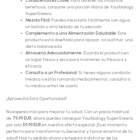
Consistencia es Clave:
Para obtener los máximos
beneficios, consume una porción diaria de Yourbiology
SuperGreens.
Mezcla Fácil:
Puedes mezclarlo fácilmente con agua,
un batido u otra bebida de tu elección.
Complemento a una Alimentación Saludable:
Este
producto está diseñado para apoyar, no sustituir, una
dieta balanceada.
Almacena Adecuadamente:
Guarda el producto en
un lugar fresco y seco para mantener su frescura y
eficacia.
Consulta a un Profesional:
Si tienes alguna condición
médica o estás tomando medicamentos, consulta a
tu médico antes de usarlo.
¡Aprovecha Esta Oportunidad!
No esperes más para mejorar tu salud. Con un precio habitual
de
79,99 EUR
, ahora puedes conseguir Yourbiology SuperGreens
por solo
59,99 EUR
en nuestra oferta especial. ¡Es el momento
perfecto para transformar tu bienestar y tomar elcontrol de tu
salud! Haz tu pedido ahora y empieza a disfrutar de los