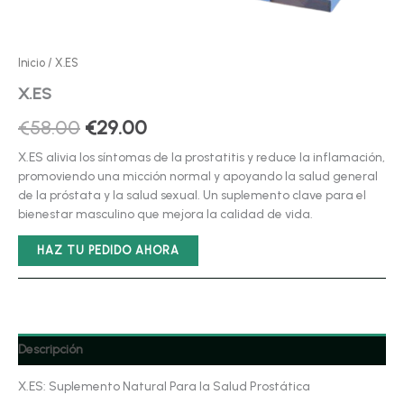
Inicio
/ X.ES
X.ES
El
El
€
58.00
€
29.00
precio
precio
X.ES alivia los síntomas de la prostatitis y reduce la inflamación,
promoviendo una micción normal y apoyando la salud general
original
actual
de la próstata y la salud sexual. Un suplemento clave para el
bienestar masculino que mejora la calidad de vida.
era:
es:
€58.00.
€29.00.
HAZ TU PEDIDO AHORA
Descripción
X.ES: Suplemento Natural Para la Salud Prostática