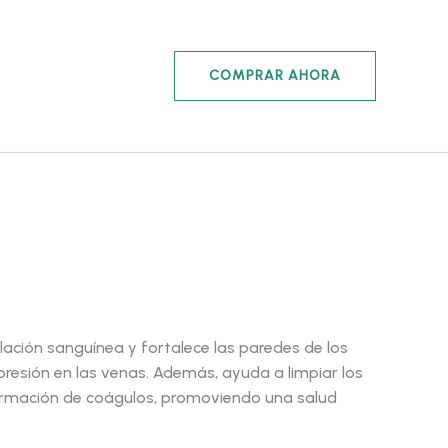
COMPRAR AHORA
ecio
ulación sanguínea y fortalece las paredes de los
 presión en las venas. Además, ayuda a limpiar los
tual
formación de coágulos, promoviendo una salud
: