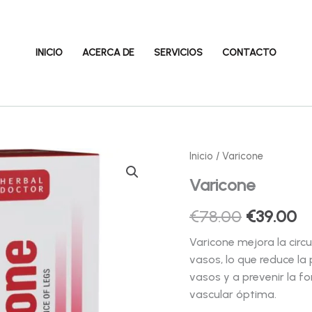
INICIO
ACERCA DE
SERVICIOS
CONTACTO
Inicio
/ Varicone
Varicone
El
El
€
78.00
€
39.00
precio
pr
Varicone mejora la circ
vasos, lo que reduce la
original
ac
vasos y a prevenir la 
era:
es
vascular óptima.