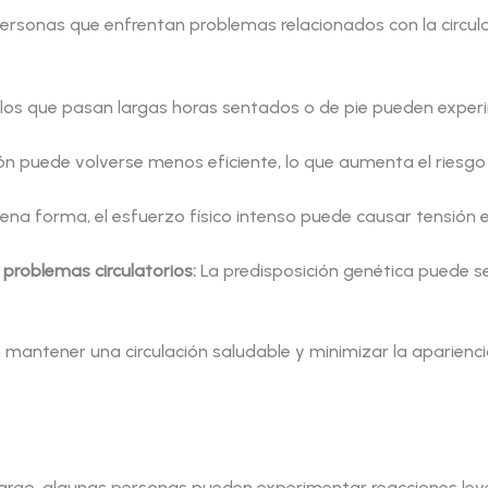
rsonas que enfrentan problemas relacionados con la circula
los que pasan largas horas sentados o de pie pueden experim
ción puede volverse menos eficiente, lo que aumenta el riesg
na forma, el esfuerzo físico intenso puede causar tensión en
problemas circulatorios:
La predisposición genética puede se
 mantener una circulación saludable y minimizar la apariencia
rgo, algunas personas pueden experimentar reacciones leves