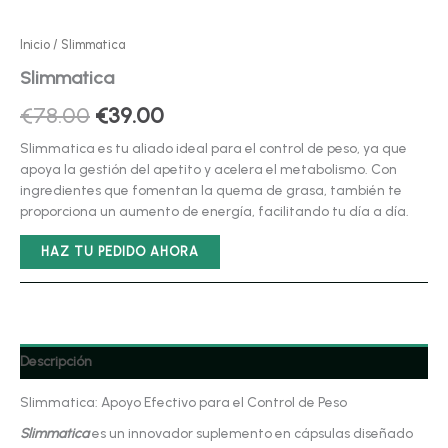
Inicio
/ Slimmatica
Slimmatica
El
El
€
78.00
€
39.00
precio
precio
Slimmatica es tu aliado ideal para el control de peso, ya que
apoya la gestión del apetito y acelera el metabolismo. Con
original
actual
ingredientes que fomentan la quema de grasa, también te
proporciona un aumento de energía, facilitando tu día a día.
era:
es:
€78.00.
€39.00.
HAZ TU PEDIDO AHORA
Descripción
Slimmatica: Apoyo Efectivo para el Control de Peso
Slimmatica
es un innovador suplemento en cápsulas diseñado