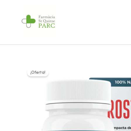
Ir
al
contenido
¡Oferta!