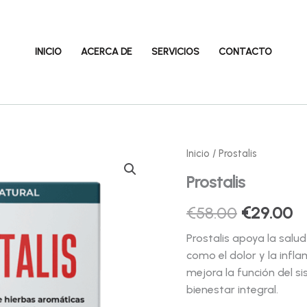
INICIO
ACERCA DE
SERVICIOS
CONTACTO
Inicio
/ Prostalis
Prostalis
El
El
€
58.00
€
29.00
precio
pr
Prostalis apoya la salud
como el dolor y la infl
original
a
mejora la función del s
era:
es
bienestar integral.