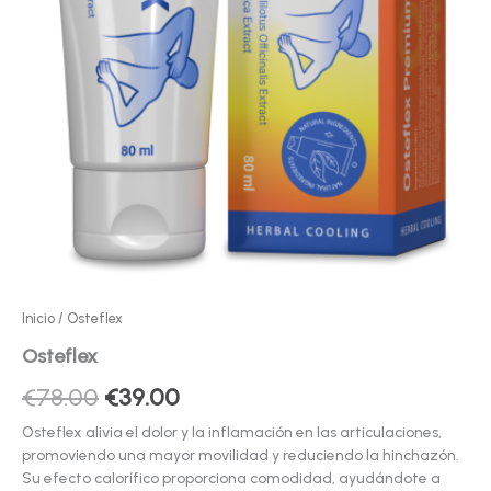
Inicio
/ Osteflex
Osteflex
El
El
€
78.00
€
39.00
precio
precio
Osteflex alivia el dolor y la inflamación en las articulaciones,
promoviendo una mayor movilidad y reduciendo la hinchazón.
original
actual
Su efecto calorífico proporciona comodidad, ayudándote a