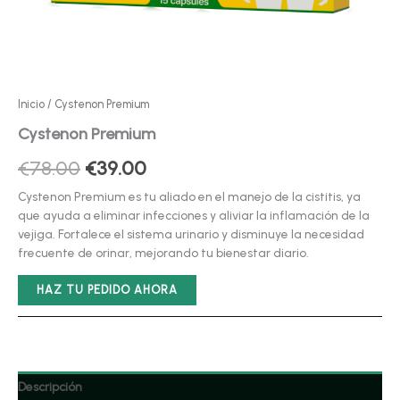
Inicio
/ Cystenon Premium
Cystenon Premium
El
El
€
78.00
€
39.00
precio
precio
Cystenon Premium es tu aliado en el manejo de la cistitis, ya
que ayuda a eliminar infecciones y aliviar la inflamación de la
original
actual
vejiga. Fortalece el sistema urinario y disminuye la necesidad
frecuente de orinar, mejorando tu bienestar diario.
era:
es:
€78.00.
€39.00.
HAZ TU PEDIDO AHORA
Descripción